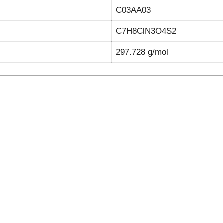
C03AA03
C7H8ClN3O4S2
297.728 g/mol