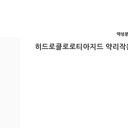
컨
텐
츠
로
건
약성
너
뛰
히드로클로로티아지드 약리작용
기