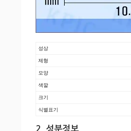
성상
제형
모양
색깔
크기
식별표기
2. 성분정보