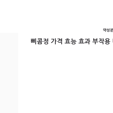
컨
텐
츠
로
건
약성
너
뛰
삐콤정 가격 효능 효과 부작용
기