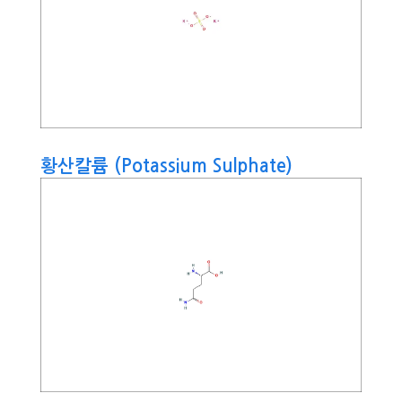
황산칼륨 (Potassium Sulphate)