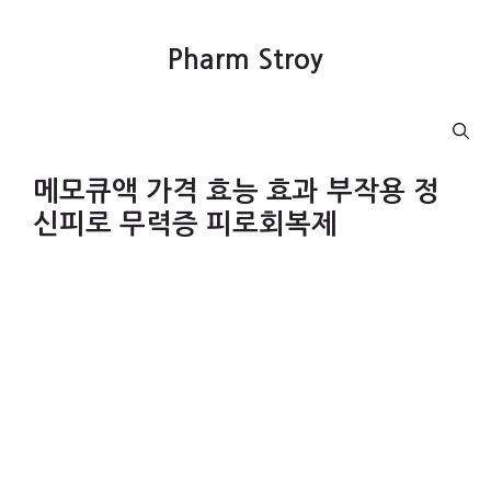
컨
텐
Pharm Stroy
츠
로
건
Menu
너
뛰
메모큐액 가격 효능 효과 부작용 정
기
신피로 무력증 피로회복제