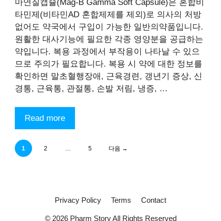
마연질캡슐(Mag-B Gamma Soft Capsule)은 혼합비
타민제(비타민AD 혼합제제를 제외)로 의사의 처방
없어도 약국에서 구입이 가능한 일반의약품입니다.
원활한 대사기능에 필요한 각종 영양분을 공급하는
약입니다. 복용 과정에서 부작용이 나타날 수 있으
므로 주의가 필요합니다. 복용 시 약에 대한 정보를
확인하면 말초혈행장애, 근육경련, 갱년기 증상, 신
경통, 근육통, 관절통, 손발 저림, 냉증, …
Read more
페
페
페
1
2
…
5
다음
→
이
이
이
지
지
지
Privacy Policy
Terms
Contact
© 2026 Pharm Story All Rights Reserved