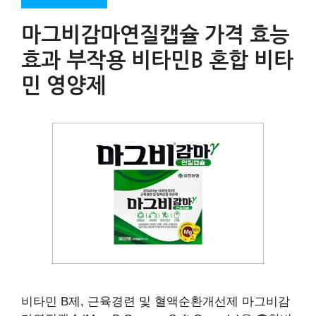
마그비감마연질캡슐 가격 효능
효과 부작용 비타민B 혼합 비타
민 영양제
비타민 B제, 근육경련 및 혈액순환개선제 마그비감