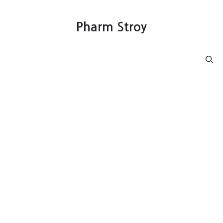
컨
텐
Pharm Stroy
츠
로
건
Menu
너
뛰
기