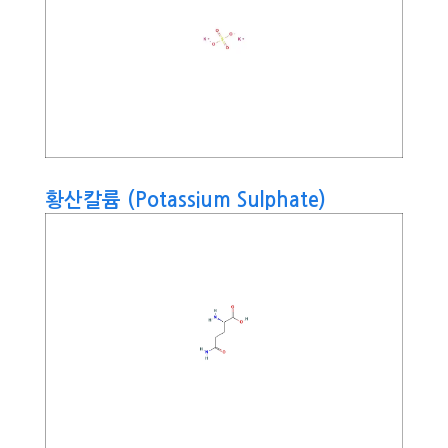
황산칼륨 (Potassium Sulphate)