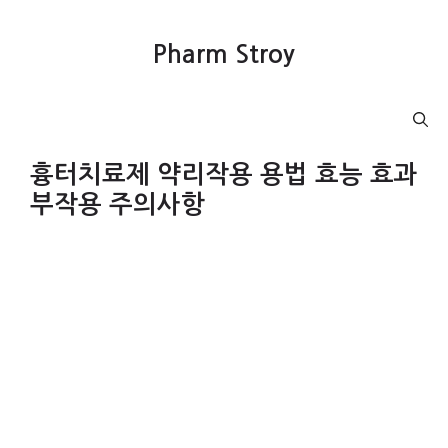
컨
텐
Pharm Stroy
츠
로
건
Menu
너
뛰
흉터치료제 약리작용 용법 효능 효과
기
부작용 주의사항