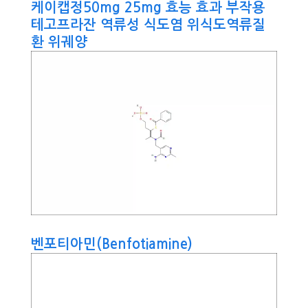
케이캡정50mg 25mg 효능 효과 부작용
테고프라잔 역류성 식도염 위식도역류질
환 위궤양
벤포티아민(Benfotiamine)