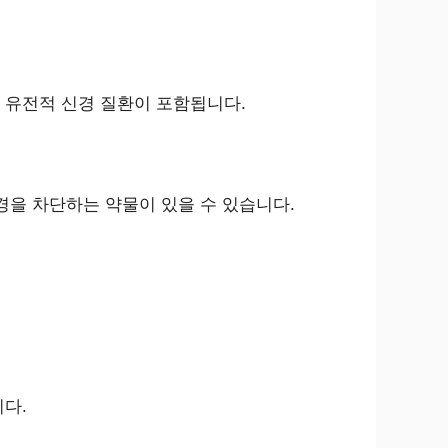
 유전적 신경 질환이 포함됩니다.
경을 차단하는 약물이 있을 수 있습니다.
다.