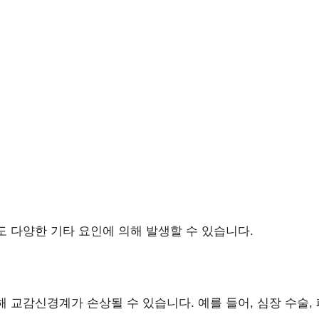
도 다양한 기타 요인에 의해 발생할 수 있습니다.
 교감신경계가 손상될 수 있습니다. 예를 들어, 심장 수술,