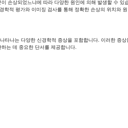
이 손상되었느냐에 따라 다양한 원인에 의해 발생할 수 있습
신경학적 평가와 이미징 검사를 통해 정확한 손상의 위치와 
타나는 다양한 신경학적 증상을 포함합니다. 이러한 증상들
하는 데 중요한 단서를 제공합니다.