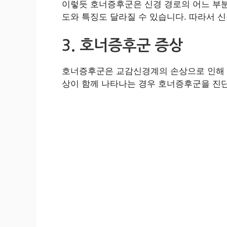
이렇듯 호너증후군은 신경 경로의 어느 부분
도와 특징도 달라질 수 있습니다. 따라서 
3. 호너증후군 증상
호너증후군은 교감신경계의 손상으로 인해 나
상이 함께 나타나는 경우 호너증후군을 진단