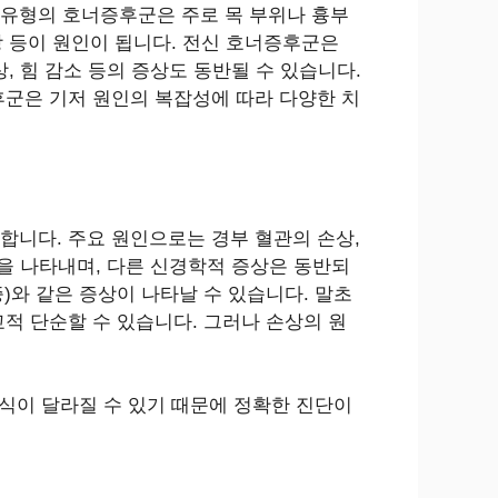
유형의 호너증후군은 주로 목 부위나 흉부
상 등이 원인이 됩니다. 전신 호너증후군은
, 힘 감소 등의 증상도 동반될 수 있습니다.
후군은 기저 원인의 복잡성에 따라 다양한 치
합니다. 주요 원인으로는 경부 혈관의 손상,
만을 나타내며, 다른 신경학적 증상은 동반되
증)와 같은 증상이 나타날 수 있습니다. 말초
적 단순할 수 있습니다. 그러나 손상의 원
식이 달라질 수 있기 때문에 정확한 진단이