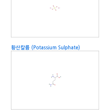
황산칼륨 (Potassium Sulphate)