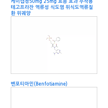
케이캡정50mg 25mg 효능 효과 부작용
테고프라잔 역류성 식도염 위식도역류질
환 위궤양
벤포티아민(Benfotiamine)