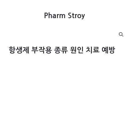
컨
텐
Pharm Stroy
츠
로
건
Menu
너
뛰
항생제 부작용 종류 원인 치료 예방
기