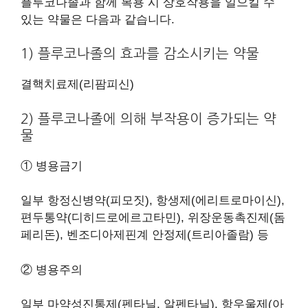
플루코나졸과 함께 복용 시 상호작용을 일으킬 수
있는 약물은 다음과 같습니다.
1) 플루코나졸의 효과를 감소시키는 약물
결핵치료제(리팜피신)
2) 플루코나졸에 의해 부작용이 증가되는 약
물
① 병용금기
일부 항정신병약(피모짓), 항생제(에리트로마이신),
편두통약(디히드로에르고타민), 위장운동촉진제(돔
페리돈), 벤조디아제핀계 안정제(트리아졸람) 등
② 병용주의
일부 마약성진통제(펜타닐, 알펜타닐), 항우울제(아