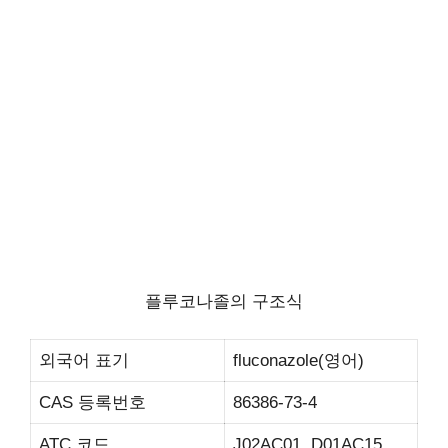
플루코나졸의 구조식
외국어 표기
fluconazole(영어)
CAS 등록번호
86386-73-4
ATC 코드
J02AC01, D01AC15