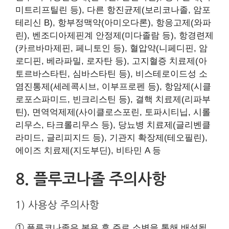
미트리프틸린 등), 다른 항진균제(보리코나졸, 암포
테리신 B), 항부정맥약(아미오다론), 항응고제(와파
린), 벤조디아제핀계 안정제(미다졸람 등), 항경련제
(카르바마제핀, 페니토인 등), 혈압약(니페디핀, 암
로디핀, 베라파밀, 로자탄 등), 고지혈증 치료제(아
토르바스타틴, 심바스타틴 등), 비스테로이드성 소
염진통제(세레콕시브, 이부프로펜 등), 항암제(시클
로포스파미드, 빈크리스틴 등), 결핵 치료제(리파부
틴), 면역억제제(사이클로스포린, 토파시티닙, 시롤
리무스, 타크롤리무스 등), 당뇨병 치료제(글리벤클
라미드, 글리피지드 등), 기관지 확장제(테오필린),
에이즈 치료제(지도부딘), 비타민 A 등
8. 플루코나졸 주의사항
1) 사용상 주의사항
① 플루코나졸은 복용 후 주로 소변을 통해 배설됩