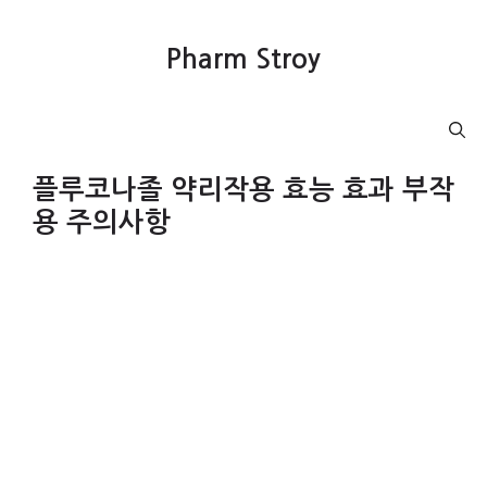
컨
텐
Pharm Stroy
츠
로
건
Menu
너
뛰
플루코나졸 약리작용 효능 효과 부작
기
용 주의사항