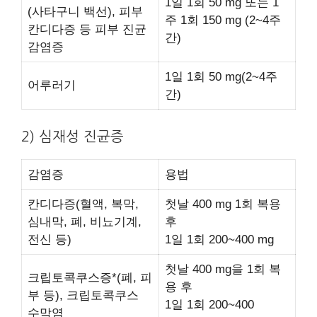
1일 1회 50 mg 또는 1
(사타구니 백선), 피부
주 1회 150 mg (2~4주
칸디다증 등 피부 진균
간)
감염증
1일 1회 50 mg(2~4주
어루러기
간)
2) 심재성 진균증
감염증
용법
칸디다증(혈액, 복막,
첫날 400 mg 1회 복용
심내막, 폐, 비뇨기계,
후
전신 등)
1일 1회 200~400 mg
첫날 400 mg을 1회 복
크립토콕쿠스증*(폐, 피
용 후
부 등), 크립토콕쿠스
1일 1회 200~400
수막염