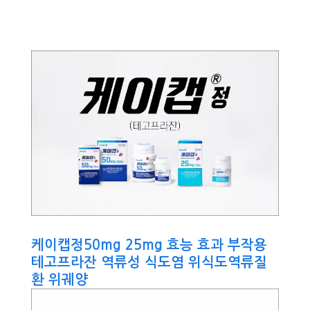
케이캡정50mg 25mg 효능 효과 부작용
테고프라잔 역류성 식도염 위식도역류질
환 위궤양