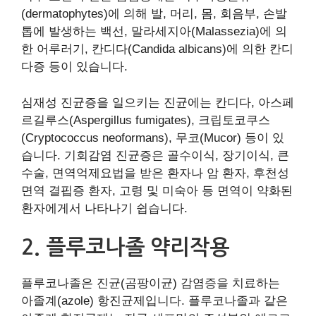
(dermatophytes)에 의해 발, 머리, 몸, 회음부, 손발
톱에 발생하는 백선, 말라세지아(Malassezia)에 의
한 어루러기, 칸디다(Candida albicans)에 의한 칸디
다증 등이 있습니다.
심재성 진균증을 일으키는 진균에는 칸디다, 아스페
르길루스(Aspergillus fumigates), 크립토코쿠스
(Cryptococcus neoformans), 무코(Mucor) 등이 있
습니다. 기회감염 진균증은 골수이식, 장기이식, 큰
수술, 면역억제요법을 받은 환자나 암 환자, 후천성
면역 결핍증 환자, 고령 및 미숙아 등 면역이 약화된
환자에게서 나타나기 쉽습니다.
2. 플루코나졸 약리작용
플루코나졸은 진균(곰팡이균) 감염증을 치료하는
아졸계(azole) 항진균제입니다. 플루코나졸과 같은