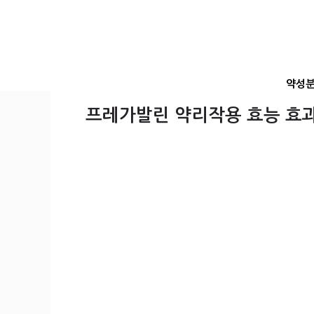
컨
텐
츠
로
건
약성
너
뛰
프레가발린 약리작용 효능 효과
기