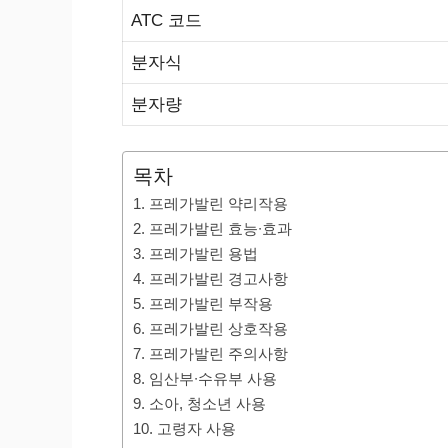
ATC 코드
분자식
분자량
목차
1. 프레가발린 약리작용
2. 프레가발린 효능∙효과
3. 프레가발린 용법
4. 프레가발린 경고사항
5. 프레가발린 부작용
6. 프레가발린 상호작용
7. 프레가발린 주의사항
8. 임산부∙수유부 사용
9. 소아, 청소년 사용
10. 고령자 사용