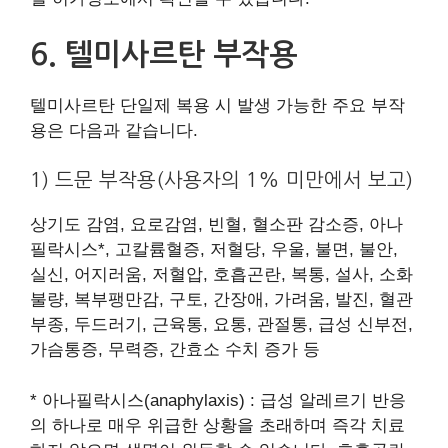
6. 텔미사르탄 부작용
텔미사르탄 단일제 복용 시 발생 가능한 주요 부작
용은 다음과 같습니다.
1) 드문 부작용(사용자의 1% 미만에서 보고)
상기도 감염, 요로감염, 빈혈, 혈소판 감소증, 아나
필락시스*, 고칼륨혈증, 저혈당, 우울, 불면, 불안,
실신, 어지러움, 저혈압, 호흡곤란, 복통, 설사, 소화
불량, 복부팽만감, 구토, 간장애, 가려움, 발진, 혈관
부종, 두드러기, 근육통, 요통, 관절통, 급성 신부전,
가슴통증, 무력증, 간효소 수치 증가 등
* 아나필락시스(anaphylaxis) : 급성 알레르기 반응
의 하나로 매우 위급한 상황을 초래하며 즉각 치료