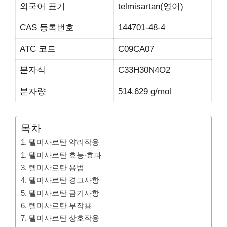
외국어 표기
telmisartan(영어)
CAS 등록번호
144701-48-4
ATC 코드
C09CA07
분자식
C33H30N4O2
분자량
514.629 g/mol
목차
1. 텔미사르탄 약리작용
1. 텔미사르탄 효능∙효과
3. 텔미사르탄 용법
4. 텔미사르탄 경고사항
5. 텔미사르탄 금기사항
6. 텔미사르탄 부작용
7. 텔미사르탄 상호작용