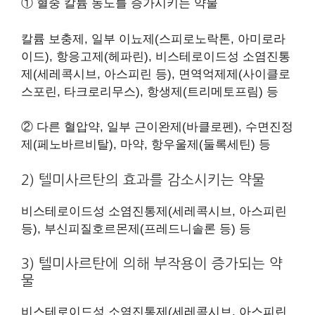
① 혈중 칼륨 농도를 증가시키는 약물
칼륨 보충제, 일부 이뇨제(스피로노락톤, 아미로라
이드), 항응고제(헤파린), 비스테로이드성 소염진통
제(세레콕시브, 아스피린 등), 면역억제제(사이클로
스포린, 타크로리무스), 항생제(트리메토프림) 등
② 다른 혈압약, 일부 근이완제(바클로펜), 수면진정
제(페노바르비탈), 마약, 항우울제(둘록세틴) 등
2) 텔미사르탄의 효과를 감소시키는 약물
비스테로이드성 소염진통제(세레콕시브, 아스피린
등), 부신피질호르몬제(프레드니솔론 등) 등
3) 텔미사르탄에 의해 부작용이 증가되는 약
물
비스테로이드성 소염진통제(세레콕시브, 아스피린