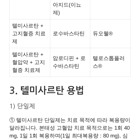
아지드(이뇨
제)
텔미사르탄 +
고지혈증 치료
로수바스타틴
듀오웰®
제
텔미사르탄 +
암로디핀 + 로
텔로스톱플러
혈압약 + 고지
수바스타틴
스®
혈증 치료제
3. 텔미사르탄 용법
1) 단일제
① 텔미사르탄 단일제는 치료 목적에 따라 복용량이
달라집니다. 본태성 고혈압 치료 목적으로는 1회 40
mg, 1일 1회 복용하며(1일 최대복용량 : 80 mg), 심