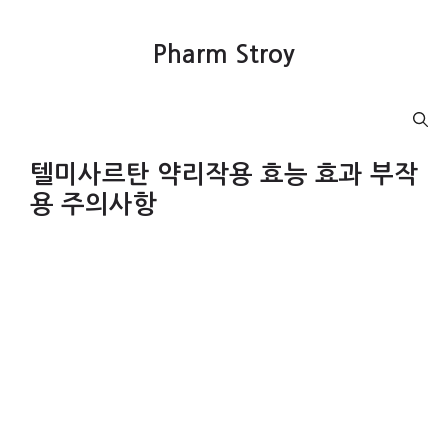
컨
텐
Pharm Stroy
츠
로
건
Menu
너
뛰
텔미사르탄 약리작용 효능 효과 부작
기
용 주의사항