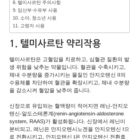
8. 텔미사르탄 주의사항
9. 임산부∙수유부 사용
10. 소아, 청소년 사용
11. 고령자 사용
1. 텔미사르탄 약리작용
텔미사르탄은 고혈압을 치료하고, 심혈관 질환의 발
생 위험을 낮추는 약물입니다. 혈관을 수축시키고,
체내 수분량을 증가시키는 물질인 안지오텐신 II의
수용체를 차단하여 혈관을 확장시키고, 체내 수분량
을 감소시켜 혈압을 낮추어 줍니다.
신장으로 유입되는 혈액량이 적어지면 레닌-안지오
텐신-알도스테론계(renin-angiotensin-aldosterone
system, RAAS)가 활성화됩니다. 신장에서 레닌이
분비되고, 레닌은 안지오텐시노겐을 안지오텐신 I으
로 전환시키고, 안지오텐신 I은 안지오텐신 전환효