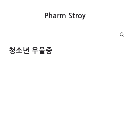
컨
텐
Pharm Stroy
츠
로
건
Menu
너
뛰
청소년 우울증
기