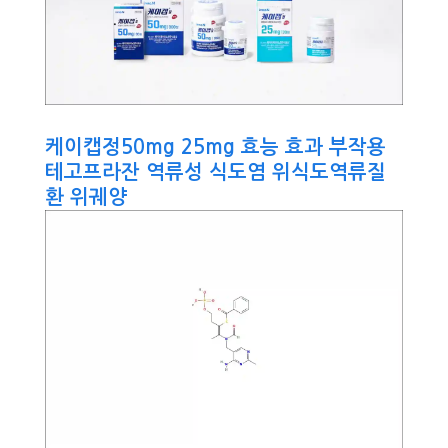
케이캡정50mg 25mg 효능 효과 부작용
테고프라잔 역류성 식도염 위식도역류질
환 위궤양