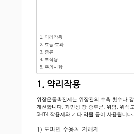
1. 약리작용
2. 효능∙효과
3. 종류
4. 부작용
5. 주의사항
1. 약리작용
위장운동촉진제는 위장관의 수축 횟수나 강도
개선합니다. 과민성 장 증후군, 위염, 위식
5HT4 작용제와 기타 약물 등이 사용됩니다
1) 도파민 수용체 저해제