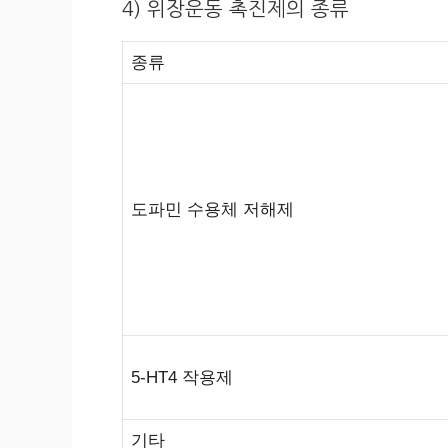
4) 위장운동 촉진제의 종류
종류
도파민 수용체 저해제
5-HT4 작용제
기타