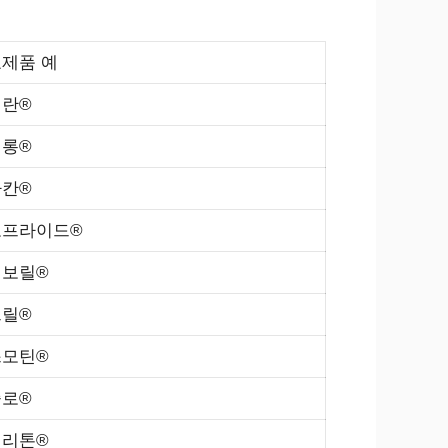
제품 예
란®
롱®
칸®
보프라이드®
레보릴®
릴®
스모틴®
로®
티리톤®