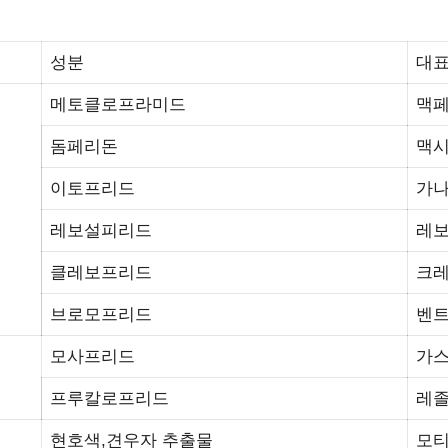
성분
대표
메토클로프라미드
맥페
돔페리돈
맥시
이토프리드
가나
레보설피리드
레
클레보프리드
크
브로모프리드
벤트
모사프리드
가
프루칼로프리드
레졸
현호색,견우자 추출물
모