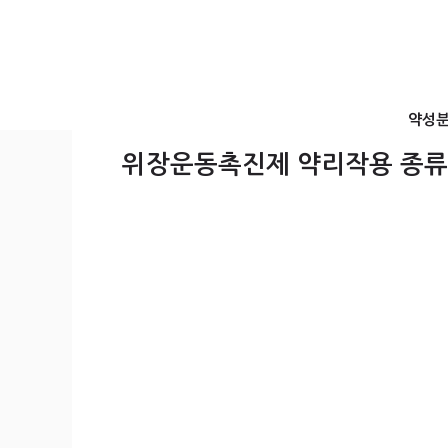
컨
텐
츠
로
건
약성
너
뛰
위장운동촉진제 약리작용 종류
기