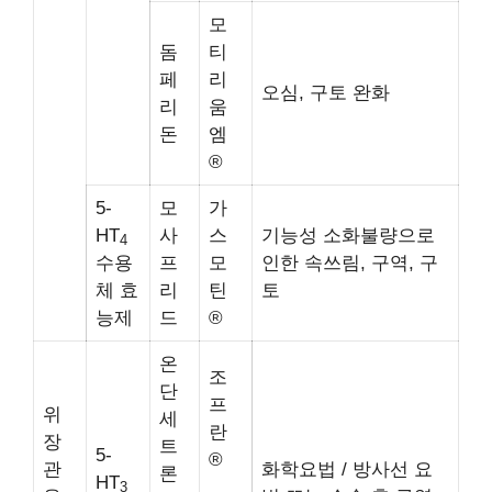
모
돔
티
페
리
오심, 구토 완화
리
움
돈
엠
®
5-
모
가
HT
사
스
기능성 소화불량으로
4
수용
프
모
인한 속쓰림, 구역, 구
체 효
리
틴
토
능제
드
®
온
조
단
프
위
세
란
장
트
5-
®
관
화학요법 / 방사선 요
론
HT
3