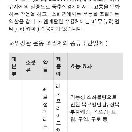
유사제의 일종으로 중추신경계에서는 고통을 완화
하는 작용을 하고 , 소화관에서는 운동을 조절하는
역할을 합니다. 엔케팔린 수용체에는 μ( 뮤 ), δ( 델
타 ), κ( 카파 ) 수용체가 있습니다.
※위장관 운동 조절제의 종류 ( 단일제 )
대
제
소분
약
분
품
효능·효과
류
물
류
예
레
레
보
보
기능성 소화불량으로
프
설
인한 복부팽만감, 상복
라
피
부불쾌감, 속쓰림, 트
이
리
림, 구역, 구토 등
드
드
®