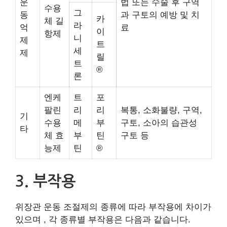
운
법 또는 수술 후 구역
수용
그
동
과 구토의 예방 및 치
카
체 길
라
억
료
이
항제
니
제
트
세
제
릴
트
®
론
엔케
트
포
팔린
리
리
복통, 소화불량, 구역,
기
수용
메
부
구토, 소아의 습관성
타
체 효
부
틴
구토 등
능제
틴
®
3. 부작용
위장관 운동 조절제의 종류에 따라 부작용에 차이가
있으며 , 각 종류별 부작용은 다음과 같습니다.