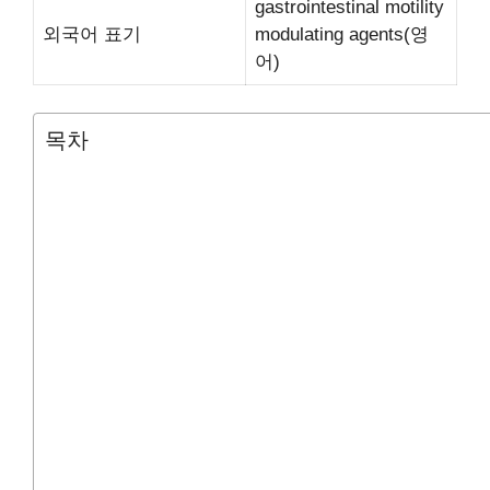
gastrointestinal motility
외국어 표기
modulating agents(영
어)
목차