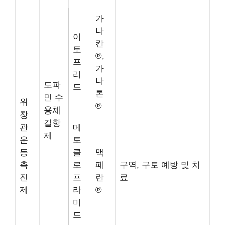
가
나
이
칸
토
®,
프
가
리
나
도파
드
톤
민 수
위
®
용체
장
길항
관
메
제
운
토
동
클
맥
촉
로
페
구역, 구토 예방 및 치
진
프
란
료
제
라
®
미
드