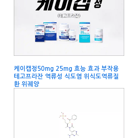
케이캡정50mg 25mg 효능 효과 부작용
테고프라잔 역류성 식도염 위식도역류질
환 위궤양