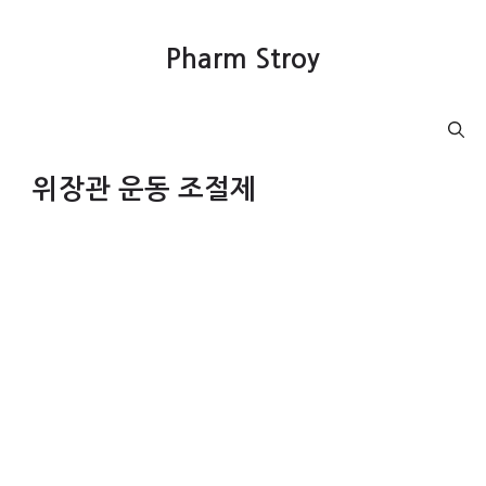
컨
텐
Pharm Stroy
츠
로
건
Menu
너
뛰
위장관 운동 조절제
기