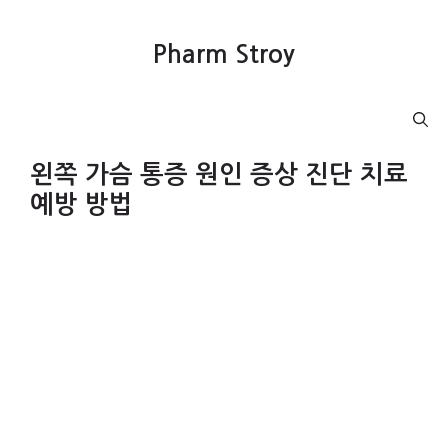
컨
텐
Pharm Stroy
츠
로
건
Menu
너
뛰
왼쪽 가슴 통증 원인 증상 진단 치료
기
예방 방법