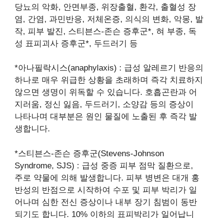
당뇨의 악화, 안면부종, 위장출혈, 환각, 출혈성 장
염, 간염, 과민반응, 저체온증, 의식의 변화, 악몽, 발
작, 피부 발진, 스티븐스-존슨 증후군*, 혀 부종, 독
성 표피괴사 증후군*, 두드러기 등
*아나필락시스(anaphylaxis) : 급성 알레르기 반응의
하나로 매우 위급한 상황을 초래하며 즉각 치료하지
않으면 생명이 위독할 수 있습니다. 호흡곤란과 어
지러움, 정신 잃음, 두드러기, 소양감 등의 증상이
나타나며 대부분은 원인 물질에 노출된 후 즉각 발
생합니다.
*스티븐스-존슨 증후군(Stevens-Johnson
Syndrome, SJS) : 급성 중증 피부 점막 질환으로,
주로 약물에 의해 발생합니다. 피부 병변은 대개 홍
반성의 반점으로 시작하여 수포 및 피부 박리가 일
어나며 심한 전신 증상이나 내부 장기 침범이 동반
되기도 합니다. 10% 이하의 표피박리가 일어납니