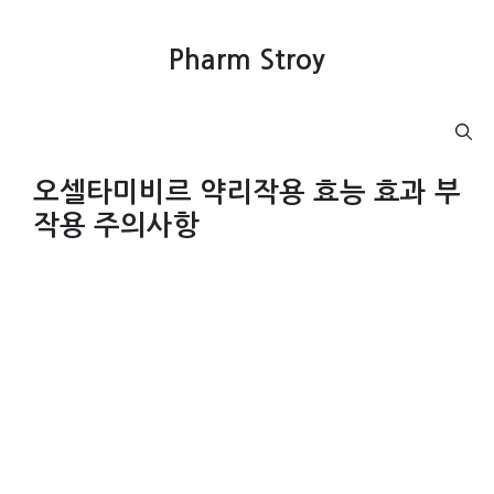
컨
텐
Pharm Stroy
츠
로
건
Menu
너
뛰
오셀타미비르 약리작용 효능 효과 부
기
작용 주의사항