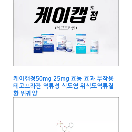
케이캡정50mg 25mg 효능 효과 부작용
테고프라잔 역류성 식도염 위식도역류질
환 위궤양