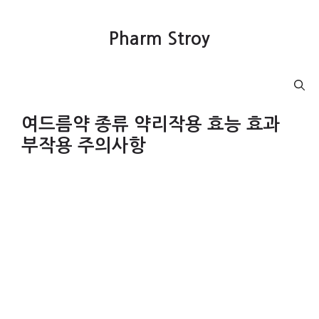
컨
텐
Pharm Stroy
츠
로
건
Menu
너
뛰
여드름약 종류 약리작용 효능 효과
기
부작용 주의사항