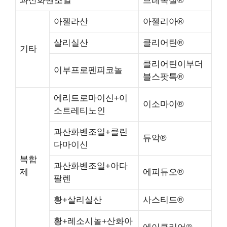
과산화벤조일
브레복실®
아젤라산
아젤리아®
살리실산
클리어틴®
기타
클리어틴이부더
이부프로펜피코놀
블스팟톡®
에리트로마이신+이
이소마이®
소트레티노인
과산화벤조일+클린
듀악®
다마이신
복합
과산화벤조일+아다
제
에피듀오®
팔렌
황+살리실산
사스티드®
황+레소시놀+산화아