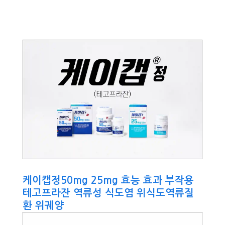
케이캡정50mg 25mg 효능 효과 부작용
테고프라잔 역류성 식도염 위식도역류질
환 위궤양