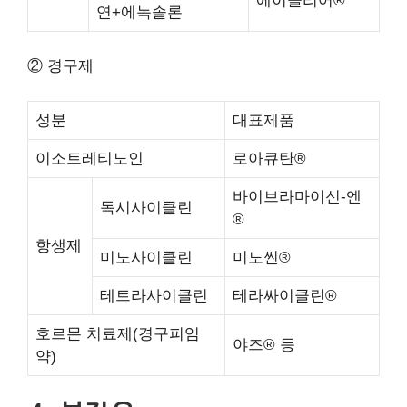
에이클리어®
연+에녹솔론
② 경구제
성분
대표제품
이소트레티노인
로아큐탄®
바이브라마이신-엔
독시사이클린
®
항생제
미노사이클린
미노씬®
테트라사이클린
테라싸이클린®
호르몬 치료제(경구피임
야즈® 등
약)