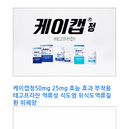
케이캡정50mg 25mg 효능 효과 부작용
테고프라잔 역류성 식도염 위식도역류질
환 위궤양