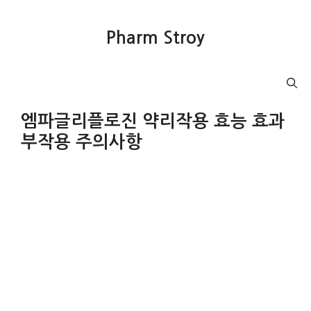
컨
텐
Pharm Stroy
츠
로
건
Menu
너
뛰
엠파글리플로진 약리작용 효능 효과
기
부작용 주의사항