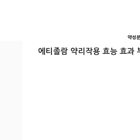
컨
텐
츠
로
건
약성
너
뛰
에티졸람 약리작용 효능 효과
기