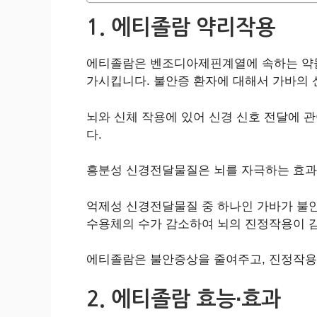
1. 에티졸람 약리작용
에티졸람은 벤조디아제핀계열에 속하는 약물로, 뇌
가시킵니다. 불안증 환자에 대해서 가바의
뇌와 신체 작용에 있어 신경 신호 전달에
다.
흥분성 신경전달물질은 뇌를 자극하는 효과
억제성 신경전달물질 중 하나인 가바가 불
수용체의 수가 감소하여 뇌의 진정작용이 감
에티졸람은 불안증상을 줄여주고, 진정작용
2. 에티졸람 효능∙효과