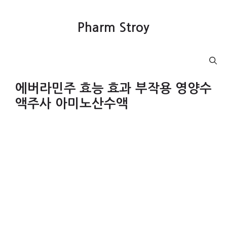
컨
텐
Pharm Stroy
츠
로
건
Menu
너
뛰
에버라민주 효능 효과 부작용 영양수
기
액주사 아미노산수액