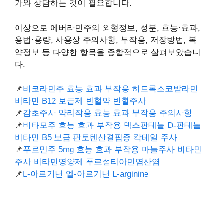
가와 상담하는 것이 필요합니다.
이상으로 에버라민주의 외형정보, 성분, 효능·효과,
용법·용량, 사용상 주의사항, 부작용, 저장방법, 복
약정보 등 다양한 항목을 종합적으로 살펴보았습니
다.
📌
비코라민주 효능 효과 부작용 히드록소코발라민
비타민 B12 보급제 빈혈약 빈혈주사
📌
감초주사 약리작용 효능 효과 부작용 주의사항
📌
비타모주 효능 효과 부작용 덱스판테놀 D-판테놀
비타민 B5 보급 판토텐산결핍증 칵테일 주사
📌
푸르민주 5mg 효능 효과 부작용 마늘주사 비타민
주사 비타민영양제 푸르설티아민염산염
📌
L-아르기닌 엘-아르기닌 L-arginine