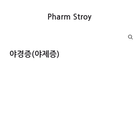
컨
텐
Pharm Stroy
츠
로
건
Menu
너
뛰
야경증(야제증)
기