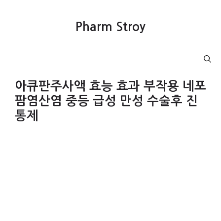
컨
텐
Pharm Stroy
츠
로
건
Menu
너
뛰
아큐판주사액 효능 효과 부작용 네포
기
팜염산염 중등 급성 만성 수술후 진
통제