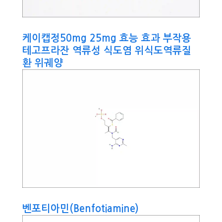
케이캡정50mg 25mg 효능 효과 부작용
테고프라잔 역류성 식도염 위식도역류질
환 위궤양
벤포티아민(Benfotiamine)