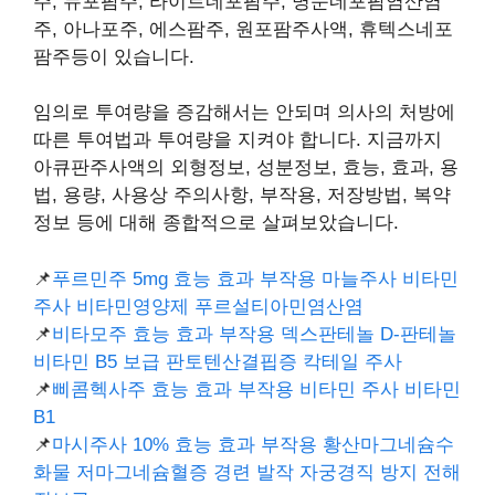
주, 뉴포팜주, 라이트네포팜주, 명문네포팜염산염
주, 아나포주, 에스팜주, 원포팜주사액, 휴텍스네포
팜주등이 있습니다.
임의로 투여량을 증감해서는 안되며 의사의 처방에
따른 투여법과 투여량을 지켜야 합니다. 지금까지
아큐판주사액의 외형정보, 성분정보, 효능, 효과, 용
법, 용량, 사용상 주의사항, 부작용, 저장방법, 복약
정보 등에 대해 종합적으로 살펴보았습니다.
📌
푸르민주 5mg 효능 효과 부작용 마늘주사 비타민
주사 비타민영양제 푸르설티아민염산염
📌
비타모주 효능 효과 부작용 덱스판테놀 D-판테놀
비타민 B5 보급 판토텐산결핍증 칵테일 주사
📌
삐콤헥사주 효능 효과 부작용 비타민 주사 비타민
B1
📌
마시주사 10% 효능 효과 부작용 황산마그네슘수
화물 저마그네슘혈증 경련 발작 자궁경직 방지 전해