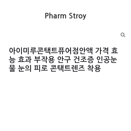
컨
텐
Pharm Stroy
츠
로
건
Menu
너
뛰
아이미루콘택트퓨어점안액 가격 효
기
능 효과 부작용 안구 건조증 인공눈
물 눈의 피로 콘택트렌즈 착용