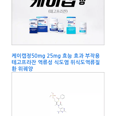
케이캡정50mg 25mg 효능 효과 부작용
테고프라잔 역류성 식도염 위식도역류질
환 위궤양