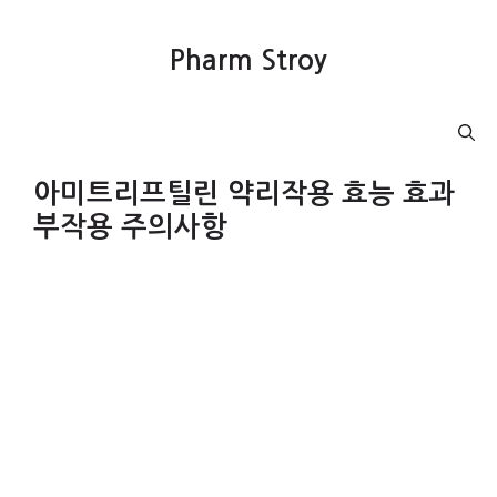
컨
텐
Pharm Stroy
츠
로
건
Menu
너
뛰
아미트리프틸린 약리작용 효능 효과
기
부작용 주의사항