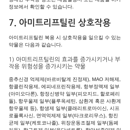
정보에서 확인할 수 있습니다.
7. 아미트리프틸린 상호작용
아미트리프틸린 복용 시 상호작용을 일으킬 수 있는
약물은 다음과 같습니다.
1) 아미트리프틸린의 효과를 증가시키거나 부
작용 위험성을 증가시키는 약물
중추신경 억제제(바르비탈계 진정제), MAO 저해제,
항콜린작용제, 에피네프린작용제, 항부정맥제 일부
(아미오다론), 항정신병약 일부(피모지드, 할로페리
돌), 항우울제 일부(플루옥세틴, 삼환계 혹은 사환계
항우울제 등), 항생제 일부(클래리트로마이신, 시프
로플록사신, 면역억제제 일부(타크로리무스), 항진
균제 일부(케토코나졸), 위장운동조절제 일부(돔페