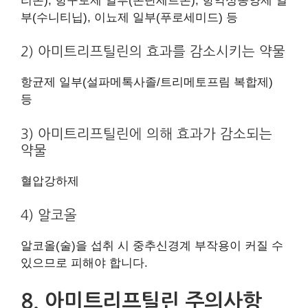
리돈), 항구토제 일부(온단세트론), 항악성종양제 일
부(수니티닙), 이뇨제 일부(푸로세미드) 등
2) 아미트리프틸린의 효과를 감소시키는 약물
항균제 일부(설파메톡사졸/트리메토프림 복합제)
등
3) 아미트리프틸린에 의해 효과가 감소되는
약물
혈압강하제
4) 알코올
알코올(술)을 섭취 시 중추신경계 부작용이 커질 수
있으므로 피해야 합니다.
8. 아미트리프틸린 주의사항