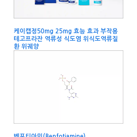
케이캡정50mg 25mg 효능 효과 부작용
테고프라잔 역류성 식도염 위식도역류질
환 위궤양
벤포티아민(Benfotiamine)