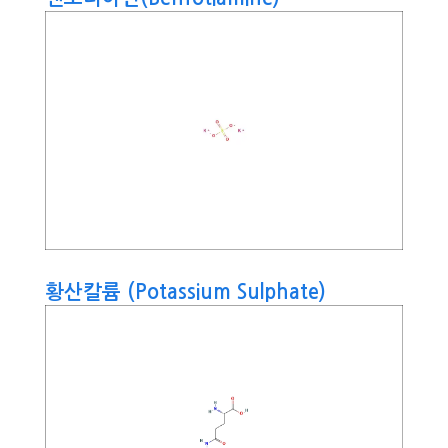
황산칼륨 (Potassium Sulphate)