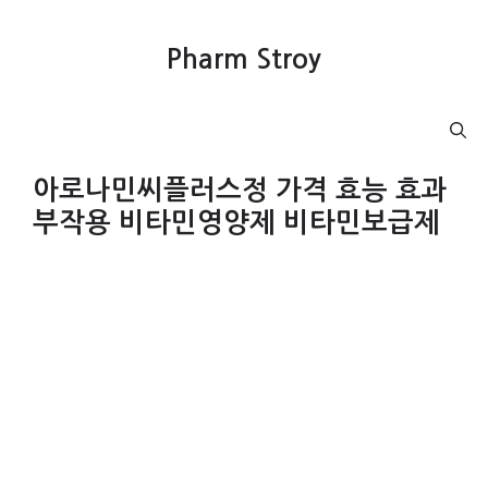
컨
텐
Pharm Stroy
츠
로
건
Menu
너
뛰
아로나민씨플러스정 가격 효능 효과
기
부작용 비타민영양제 비타민보급제