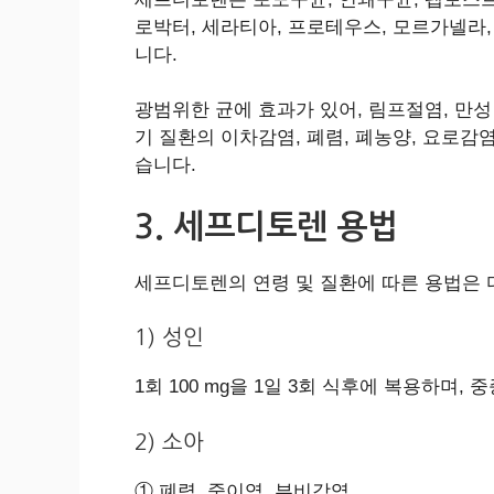
로박터, 세라티아, 프로테우스, 모르가넬라
니다.
광범위한 균에 효과가 있어, 림프절염, 만성
기 질환의 이차감염, 폐렴, 폐농양, 요로감
습니다.
3. 세프디토렌 용법
세프디토렌의 연령 및 질환에 따른 용법은 
1) 성인
1회 100 mg을 1일 3회 식후에 복용하며,
2) 소아
① 폐렴, 중이염, 부비강염