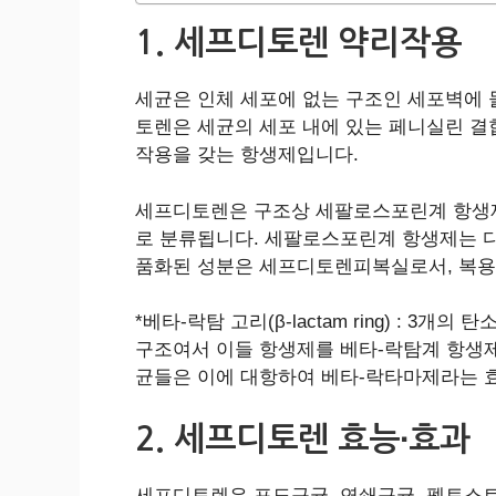
1. 세프디토렌 약리작용
세균은 인체 세포에 없는 구조인 세포벽에 
토렌은 세균의 세포 내에 있는 페니실린 결합단백질
작용을 갖는 항생제입니다.
세프디토렌은 구조상 세팔로스포린계 항생제
로 분류됩니다. 세팔로스포린계 항생제는 다
품화된 성분은 세프디토렌피복실로서, 복용
*베타-락탐 고리(β-lactam ring) :
구조여서 이들 항생제를 베타-락탐계 항생제
균들은 이에 대항하여 베타-락타마제라는 
2. 세프디토렌 효능∙효과
세프디토렌은 포도구균, 연쇄구균, 펩토스트