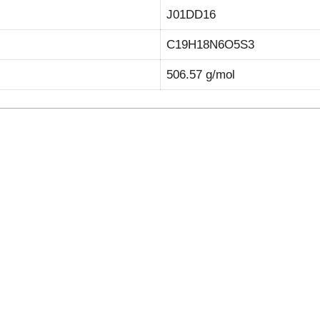
J01DD16
C19H18N6O5S3
506.57 g/mol