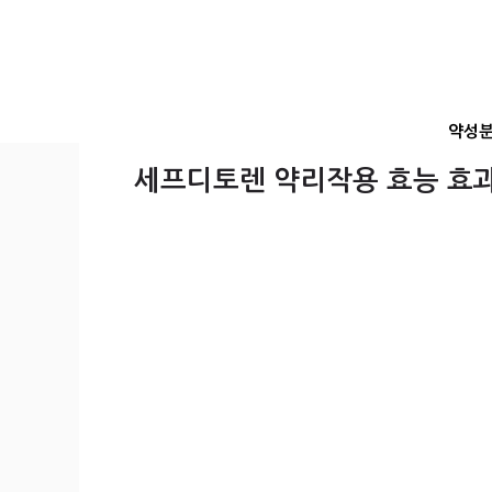
컨
텐
츠
로
건
약성
너
뛰
세프디토렌 약리작용 효능 효
기