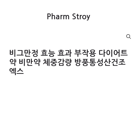
컨
텐
Pharm Stroy
츠
로
건
Menu
너
뛰
비그만정 효능 효과 부작용 다이어트
기
약 비만약 체중감량 방풍통성산건조
엑스