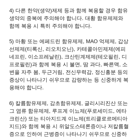
4) 다른 한약(생약)제제 등과 함께 복용할 경우 함유
생약의 중복에 주의해야 합니다. 대황 함유제제와
함께 복용 시 특히 주의해야 합니다.
5) 마황 또는 에페드린 함유제제, MAO 억제제, 갑상
선제제(티록신, 리오치오닌), 카테콜아민제제(에피
네프린, 이소프레날린), 크산틴계제제(테오필린, 디
프로필린)과 함께 복용 시 불면, 땀 과다, 빠른맥, 소
변을 자주 봄, 두근거림, 전신무력감, 정신흥분 등의
증상이 나타나기 쉬우므로 감량하는 등 신중하게 복
용해야 합니다.
6) 칼륨함유제제, 감초함유제제, 글리시리진산 또는
그 염류 함유제제, 루프계 이뇨제(푸로세미드, 에타
크린산) 또는 티아지드계 이뇨제(트리클로르메티아
지드)와 함께 복용 시 위알도스테론증이나 저칼륨혈
증으로 인하여 근병증이 나타나기 쉬우므로 신중하