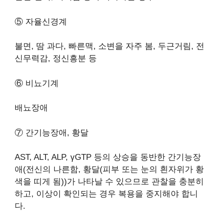
⑤ 자율신경계
불면, 땀 과다, 빠른맥, 소변을 자주 봄, 두근거림, 전
신무력감, 정신흥분 등
⑥ 비뇨기계
배뇨장애
⑦ 간기능장애, 황달
AST, ALT, ALP, γGTP 등의 상승을 동반한 간기능장
애(전신의 나른함, 황달(피부 또는 눈의 흰자위가 황
색을 띠게 됨))가 나타날 수 있으므로 관찰을 충분히
하고, 이상이 확인되는 경우 복용을 중지해야 합니
다.