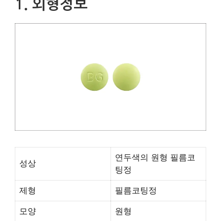
1. 외형정보
연두색의 원형 필름코
성상
팅정
제형
필름코팅정
모양
원형