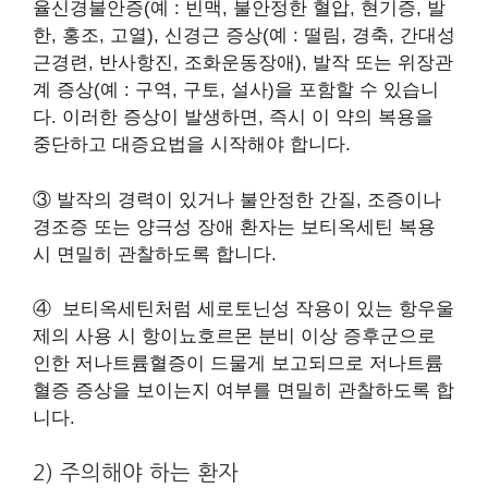
율신경불안증(예 : 빈맥, 불안정한 혈압, 현기증, 발
한, 홍조, 고열), 신경근 증상(예 : 떨림, 경축, 간대성
근경련, 반사항진, 조화운동장애), 발작 또는 위장관
계 증상(예 : 구역, 구토, 설사)을 포함할 수 있습니
다. 이러한 증상이 발생하면, 즉시 이 약의 복용을
중단하고 대증요법을 시작해야 합니다.
③ 발작의 경력이 있거나 불안정한 간질, 조증이나
경조증 또는 양극성 장애 환자는 보티옥세틴 복용
시 면밀히 관찰하도록 합니다.
④ 보티옥세틴처럼 세로토닌성 작용이 있는 항우울
제의 사용 시 항이뇨호르몬 분비 이상 증후군으로
인한 저나트륨혈증이 드물게 보고되므로 저나트륨
혈증 증상을 보이는지 여부를 면밀히 관찰하도록 합
니다.
2) 주의해야 하는 환자