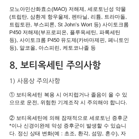
모노아민산화효소(MAO) 저해제, 세로토닌성 약물
(트립탄, 삼환계 항우울제, 펜타닐, 리튬, 트라마돌,
트립토판, 부스피론, St John’s Wort 등) 사이토크롬
P450 저해제(부프로피온, 플루옥세틴, 파록세틴
등), 사이토크롬 P450 유도제(카바마제핀, 페니토인
등), 알코올, 아스피린, 케토코나졸 등
8. 보티옥세틴 주의사항
1) 사용상 주의사항
① 보티옥세틴 복용 시 어지럽거나 졸음이 올 수 있
으므로 운전, 위험한 기계조작 시 주의해야 합니다.
② 보티옥세틴에 의해 잠재적으로 세로토닌 증후군
*이나 신경이완제 악성 증후군이 발생할 수 있습니
다. 정신 상태 변화(예 : 초조, 환각, 섬망, 혼수), 자