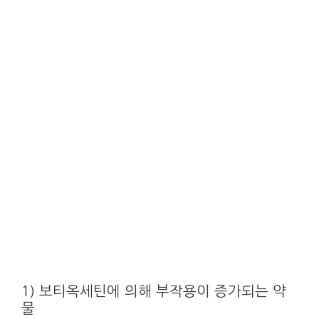
1) 보티옥세틴에 의해 부작용이 증가되는 약
물