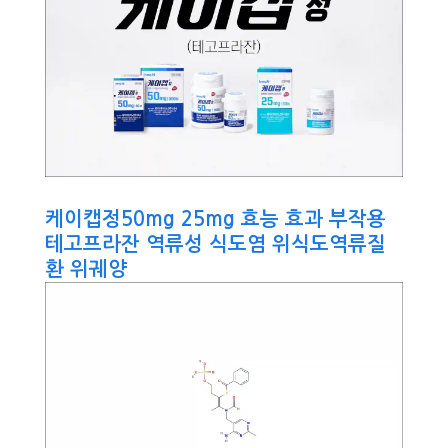
케이캡정50mg 25mg 효능 효과 부작용
테고프라잔 역류성 식도염 위식도역류질
환 위궤양