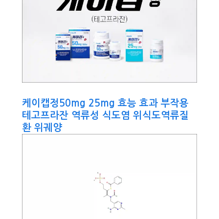
케이캡정50mg 25mg 효능 효과 부작용
테고프라잔 역류성 식도염 위식도역류질
환 위궤양