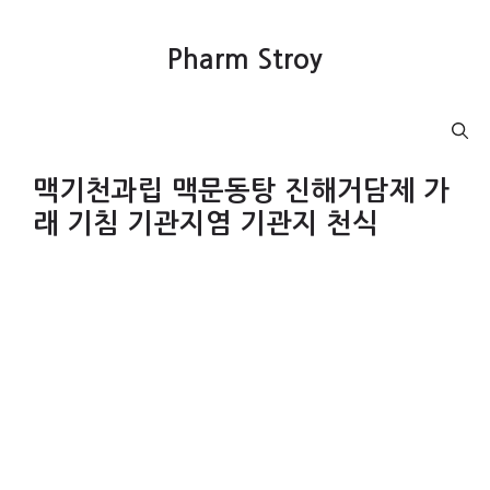
컨
텐
Pharm Stroy
츠
로
건
Menu
너
뛰
맥기천과립 맥문동탕 진해거담제 가
기
래 기침 기관지염 기관지 천식