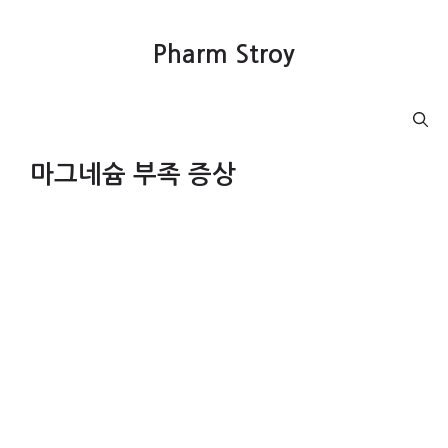
컨
텐
Pharm Stroy
츠
로
건
Menu
너
뛰
마그네슘 부족 증상
기