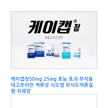
케이캡정50mg 25mg 효능 효과 부작용
테고프라잔 역류성 식도염 위식도역류질
환 위궤양