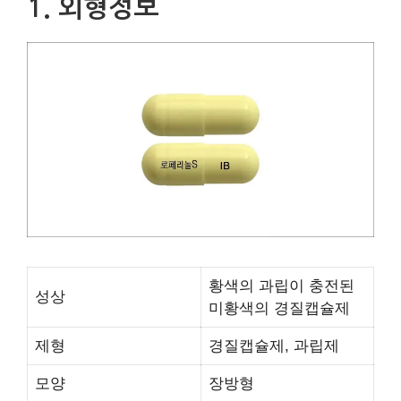
1. 외형정보
황색의 과립이 충전된
성상
미황색의 경질캡슐제
제형
경질캡슐제, 과립제
모양
장방형