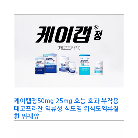
케이캡정50mg 25mg 효능 효과 부작용
테고프라잔 역류성 식도염 위식도역류질
환 위궤양