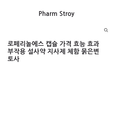
컨
텐
Pharm Stroy
츠
로
건
Menu
너
뛰
로페리놀에스 캡슐 가격 효능 효과
기
부작용 설사약 지사제 체함 묽은변
토사