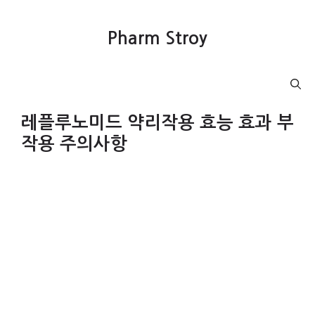
컨
텐
Pharm Stroy
츠
로
건
Menu
너
뛰
레플루노미드 약리작용 효능 효과 부
기
작용 주의사항