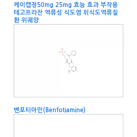
케이캡정50mg 25mg 효능 효과 부작용
테고프라잔 역류성 식도염 위식도역류질
환 위궤양
벤포티아민(Benfotiamine)