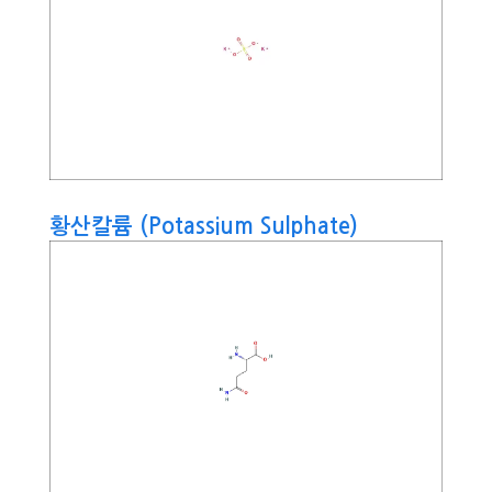
황산칼륨 (Potassium Sulphate)