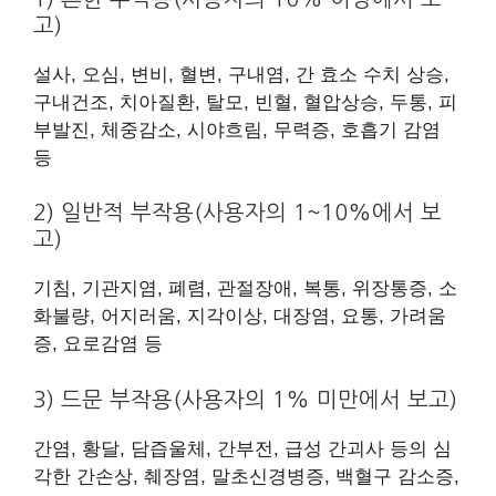
고)
설사, 오심, 변비, 혈변, 구내염, 간 효소 수치 상승,
구내건조, 치아질환, 탈모, 빈혈, 혈압상승, 두통, 피
부발진, 체중감소, 시야흐림, 무력증, 호흡기 감염
등
2) 일반적 부작용(사용자의 1~10%에서 보
고)
기침, 기관지염, 폐렴, 관절장애, 복통, 위장통증, 소
화불량, 어지러움, 지각이상, 대장염, 요통, 가려움
증, 요로감염 등
3) 드문 부작용(사용자의 1% 미만에서 보고)
간염, 황달, 담즙울체, 간부전, 급성 간괴사 등의 심
각한 간손상, 췌장염, 말초신경병증, 백혈구 감소증,