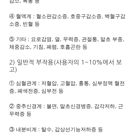
감소, 복통 등
④ 혈액계 : 혈소판감소증, 호중구감소증, 백혈구감
소증, 빈혈 등
⑤ 기타 : 요로감염, 열, 무력증, 관절통, 말초 부종,
체중감소, 기침, 폐렴, 호흡곤란 등
2) 일반적 부작용(사용자의 1~10%에서 보
고)
① 심혈관계 : 저혈압, 고혈압, 흉통, 심부정맥 혈전
증, 폐색전증, 심부전 등
② 중추신경계 : 불면, 말초신경병증, 감각저하, 근
무력증 등
③ 내분비계 : 탈수, 갑상선기능저하증 등