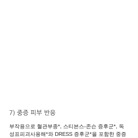
7) 중증 피부 반응
부작용으로 혈관부종*, 스티븐스-존슨 증후군*, 독
성표피괴사용해*와 DRESS 증후군*을 포함한 중증