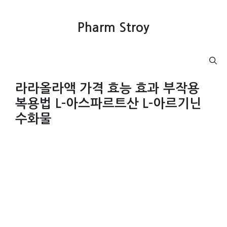
컨
텐
Pharm Stroy
츠
로
건
Menu
너
뛰
라라올라액 가격 효능 효과 부작용
기
복용법 L-아스파르트산 L-아르기닌
수화물