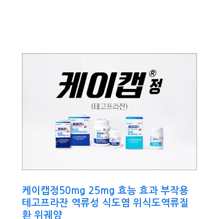
케이캡정50mg 25mg 효능 효과 부작용
테고프라잔 역류성 식도염 위식도역류질
환 위궤양