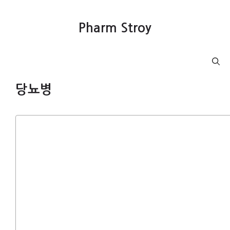
컨
텐
Pharm Stroy
츠
로
건
Menu
너
뛰
당뇨병
기