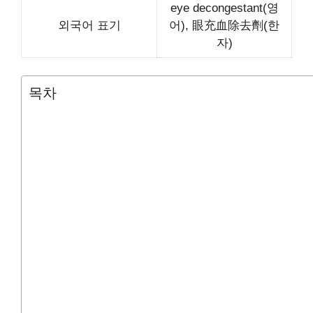
eye decongestant(영
외국어 표기
어), 眼充血除去劑(한
자)
목차