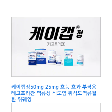
케이캡정50mg 25mg 효능 효과 부작용
테고프라잔 역류성 식도염 위식도역류질
환 위궤양