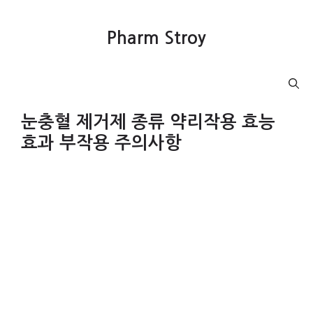
컨
텐
Pharm Stroy
츠
로
건
Menu
너
뛰
눈충혈 제거제 종류 약리작용 효능
기
효과 부작용 주의사항