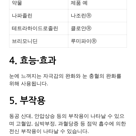
약물
제품 예
나파졸린
나조린Ⓡ
테트라하이드로졸린
클로안Ⓡ
브리모니딘
루미파이Ⓡ
4. 효능∙효과
눈에 느껴지는 자극감의 완화와 눈 충혈의 완화를
위해 사용됩니다.
5. 부작용
동공 산대, 안압상승 등의 부작용이 나타날 수 있으
며 고혈압, 심박부정, 과혈당증 등 점막 흡수에 의한
전신 부작용이 나타날 수 있습니다.