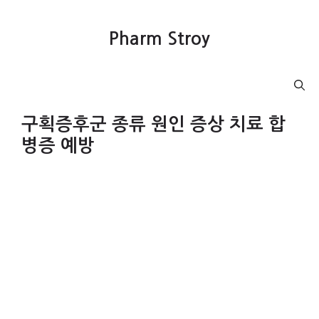
컨
텐
Pharm Stroy
츠
로
건
Menu
너
뛰
구획증후군 종류 원인 증상 치료 합
기
병증 예방