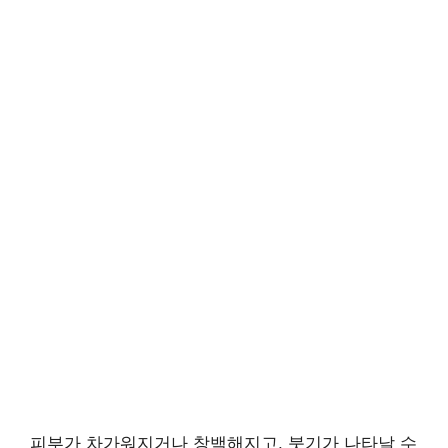
피부가 차가워지거나 창백해지고, 붓기가 나타날 수