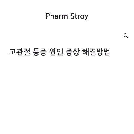
컨
텐
Pharm Stroy
츠
로
건
Menu
너
뛰
고관절 통증 원인 증상 해결방법
기